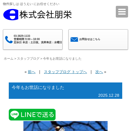
物件探しは ほうえい にお任せください
株式会社朋栄
03-3829-1133
営業時間 9:00～18:00
お問合せはこちら
定休日 本店：土日祝、浅草寿店：水曜日
ホーム
>
スタッフブログ
> 今年もお世話になりました
«
前へ
|
スタッフブログ トップへ
|
次へ
»
今年もお世話になりました
2025.12.28